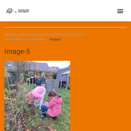
Herzlich willkommen in der Grundschule Schwagstorf
/
AG Angebote im 2. Halbjahr
/
Image-5
Image-5