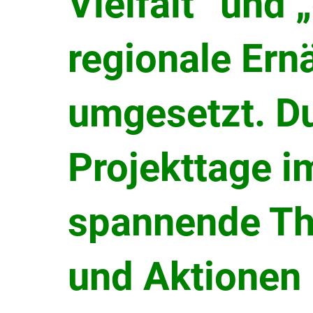
Vielfalt“ und
regionale Ern
umgesetzt.
Du
Projekttage i
spannende T
und Aktionen