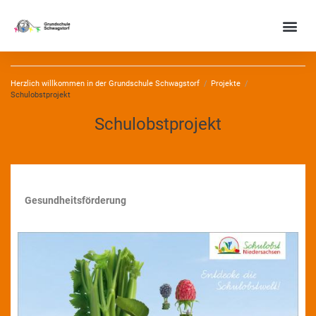
Herzlich willkommen in der Grundschule Schwagstorf
/
Projekte
/
Schulobstprojekt
Schulobstprojekt
Gesundheitsförderung