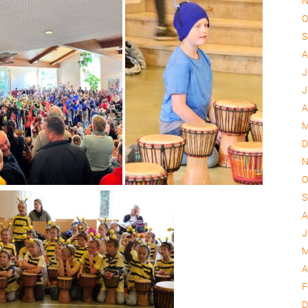
N
O
S
A
J
J
A
M
D
N
O
S
A
J
M
A
F
D