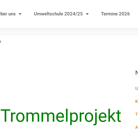
ber uns
Umweltschule 2024/25
Termine 2026
t
U
K
rommelprojekt
T
A