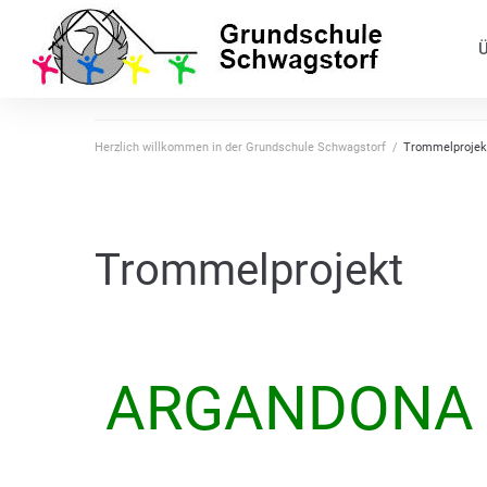
Ü
Herzlich willkommen in der Grundschule Schwagstorf
/
Trommelprojek
Trommelprojekt
ARGANDONA T