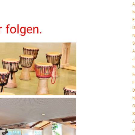
A
M
F
r folgen.
D
N
S
A
J
M
M
F
D
N
O
S
A
J