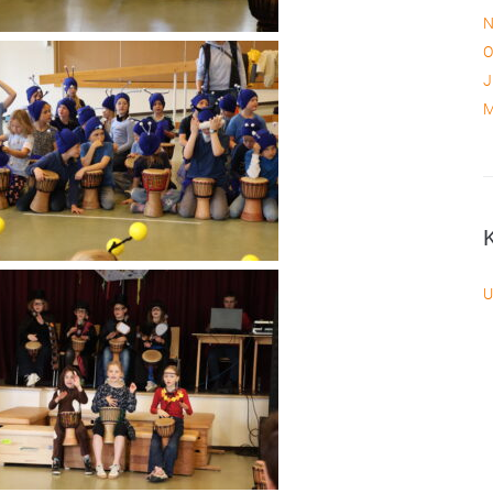
N
O
J
M
U