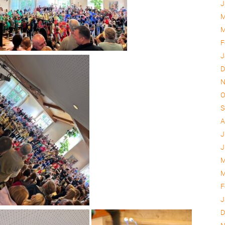
J
M
M
F
J
D
N
O
S
A
J
J
M
M
F
J
D