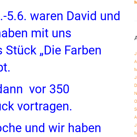
M
.-5.6. waren David und
haben mit uns
 Stück „Die Farben
J
A
t.
M
J
 dann vor 350
D
N
O
ck vortragen.
S
A
oche und wir haben
J
M