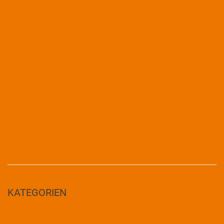
September 2020
August 2020
Juli 2020
Mai 2020
April 2020
Februar 2020
Dezember 2019
November 2019
Oktober 2019
Juli 2019
Mai 2019
KATEGORIEN
Uncategorized