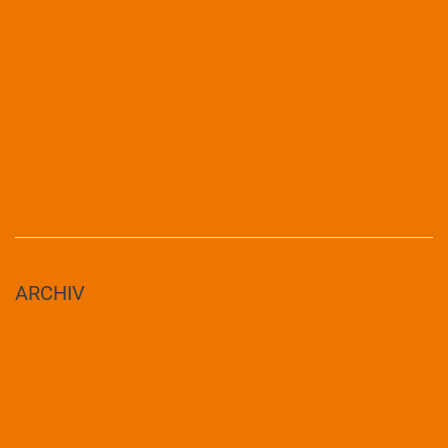
Unser Schulgarten im Juni
Klassenfahrt der Klassen 3 und 4
Trommelprojekt
Aus der Garten AG
Matheolympiade – 2. Platz
ARCHIV
Juni 2026
April 2026
März 2026
Januar 2026