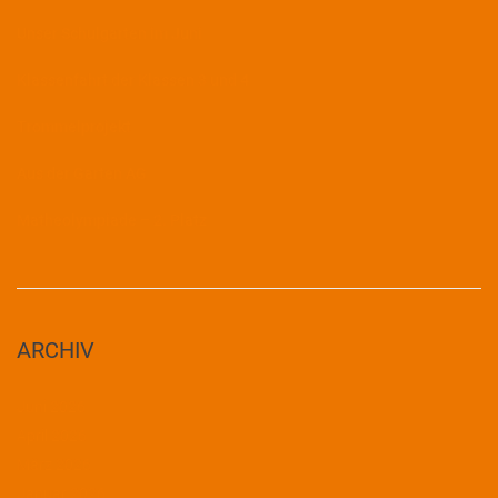
Unser Schulgarten im Juni
Klassenfahrt der Klassen 3 und 4
Trommelprojekt
Aus der Garten AG
Matheolympiade – 2. Platz
ARCHIV
Juni 2026
April 2026
März 2026
Januar 2026