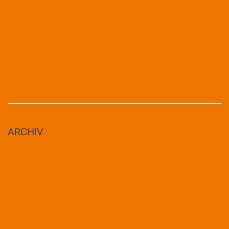
Klassenfahrt der Klassen 3 und 4
Trommelprojekt
Aus der Garten AG
Matheolympiade – 2. Platz
ARCHIV
Juni 2026
April 2026
März 2026
Januar 2026
Dezember 2025
November 2025