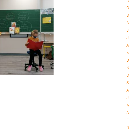
N
O
S
A
J
J
A
M
D
N
O
S
A
J
M
A
F
D