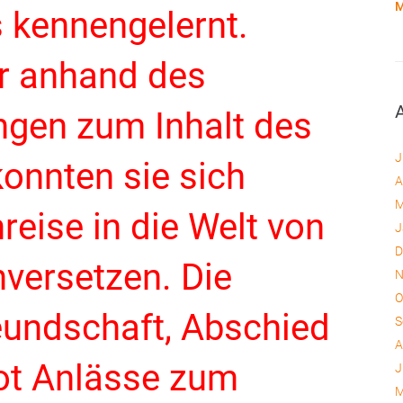
M
 kennengelernt.
r anhand des
ngen zum Inhalt des
J
konnten sie sich
A
M
reise in die Welt von
J
D
nversetzen. Die
N
O
eundschaft, Abschied
S
A
ot Anlässe zum
J
M