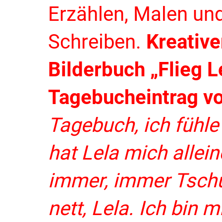
Erzählen, Malen un
Schreiben.
Kreativ
Bilderbuch „Flieg Le
Tagebucheintrag v
Tagebuch,
ich fühl
hat Lela mich allei
immer, immer Tschü
nett, Lela. Ich bin m