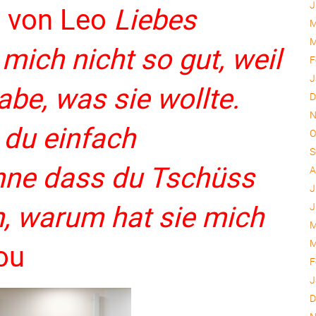
J
.
von Leo
Liebes
M
M
mich nicht so gut, weil
F
J
abe, was sie wollte.
D
N
 du einfach
O
S
hne dass du Tschüss
A
J
, warum hat sie mich
J
M
M
ou
F
J
D