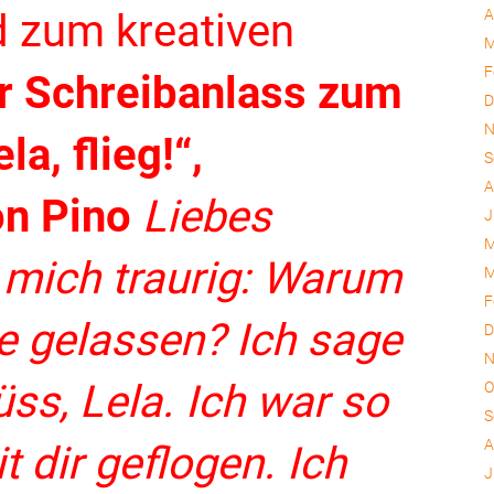
d zum kreativen
A
M
F
er Schreibanlass zum
D
N
la, flieg!“,
S
A
on Pino
Liebes
J
M
e mich traurig: Warum
M
F
ne gelassen? Ich sage
D
N
ss, Lela.
Ich war so
O
S
A
it dir geflogen. Ich
J