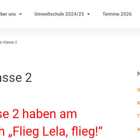
ber uns
Umweltschule 2024/25
Termine 2026
er Klasse 2
asse 2
U
K
sse 2 haben am
T
„Flieg Lela, flieg!“
A